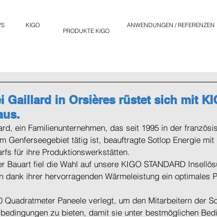
WS
KIGO
ANWENDUNGEN / REFERENZEN
PRODUKTE KIGO
i Gaillard in Orsières rüstet sich mit K
us.
lard, ein Familienunternehmen, das seit 1995 in der französ
m Genferseegebiet tätig ist, beauftragte Sotlop Energie mit
rfs für ihre Produktionswerkstätten.
ser Bauart fiel die Wahl auf unsere KIGO STANDARD Insellö
n dank ihrer hervorragenden Wärmeleistung ein optimales P
 Quadratmeter Paneele verlegt, um den Mitarbeitern der Sch
edingungen zu bieten, damit sie unter bestmöglichen Bed