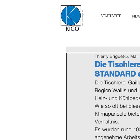
STARTSEITE
NE
Thierry Briguet
5. Mai
Die Tischlere
STANDARD a
Die Tischlerei Gail
Region Wallis und i
Heiz- und Kühlbeda
Wie so oft bei die
Klimapaneele biete
Verhältnis.
Es wurden rund 100
angenehme Arbeitsb