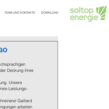
TEAM UND KONTAKTE
DOWNLOAD
IGO
ischsprachigen 
 der Deckung ihres 
sung. Unsere 
reis-Leistungs-
reinerei Gaillard 
ingungen arbeiten 